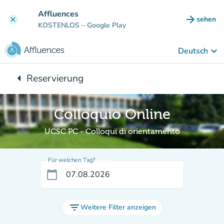
Gehe zum Hauptinhalt
Affluences
arrow_forward
sehen
clear
(new ta
KOSTENLOS
– Google Play
keyboard_arrow_down
Deutsch
arrow_left
Reservierung
Zurück zu:
Colloquio Online
UCSC PC - Colloqui di orientamento
Für welchen Tag?
calendar_today
filter_list
Weitere Filter anzeigen