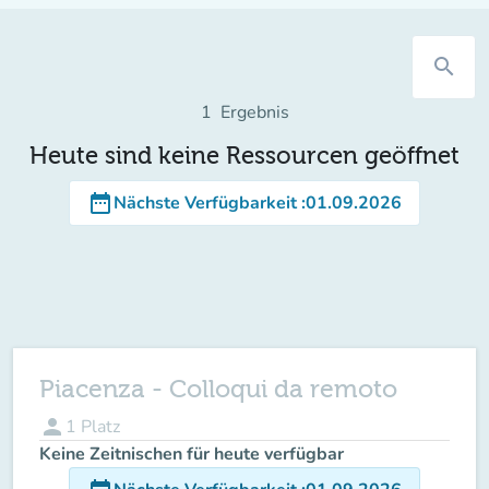
search
1
Ergebnis
Heute sind keine Ressourcen geöffnet
date_range
Nächste Verfügbarkeit
:
01.09.2026
Piacenza - Colloqui da remoto
person
1
Platz
Keine Zeitnischen für heute verfügbar