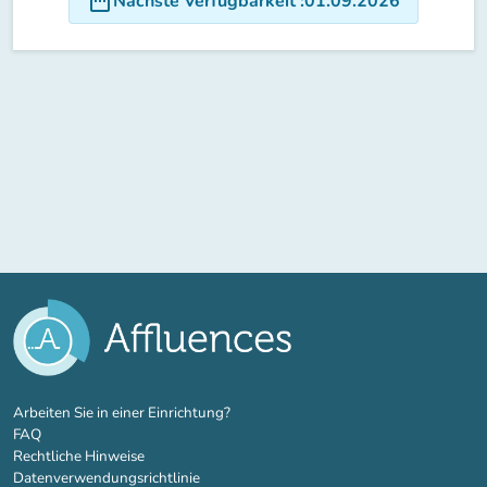
date_range
Nächste Verfügbarkeit
:
01.09.2026
(new tab)
Arbeiten Sie in einer Einrichtung?
FAQ
Rechtliche Hinweise
Datenverwendungsrichtlinie