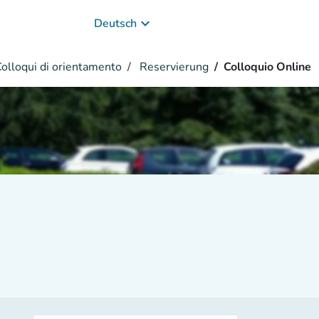
keyboard_arrow_down
Deutsch
lloqui di orientamento
Reservierung
Colloquio Online