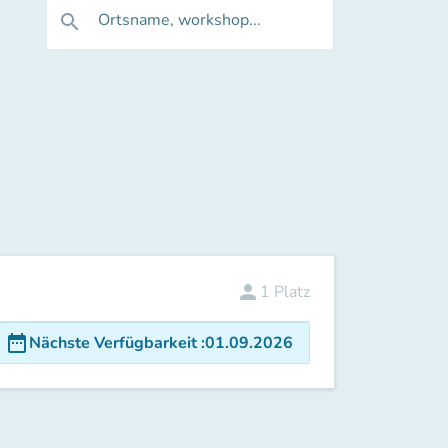
Ortsname, workshop...
search
person
1
Platz
date_range
Nächste Verfügbarkeit
:
01.09.2026