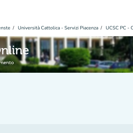
enste
Università Cattolica - Servizi Piacenza
UCSC PC - Co
nline
amento