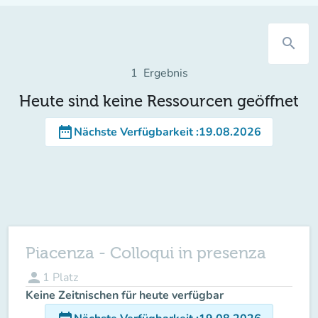
search
1
Ergebnis
Heute sind keine Ressourcen geöffnet
date_range
Nächste Verfügbarkeit
:
19.08.2026
Piacenza - Colloqui in presenza
person
1
Platz
Keine Zeitnischen für heute verfügbar