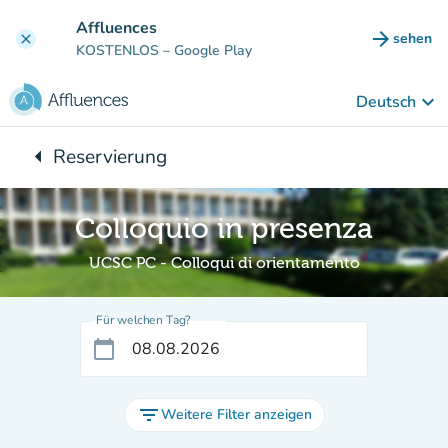
Gehe zum Hauptinhalt
Affluences
arrow_forward
sehen
clear
(new ta
KOSTENLOS
– Google Play
keyboard_arrow_down
Deutsch
arrow_left
Reservierung
Zurück zu:
Colloquio in presenza
UCSC PC - Colloqui di orientamento
Für welchen Tag?
calendar_today
filter_list
Weitere Filter anzeigen