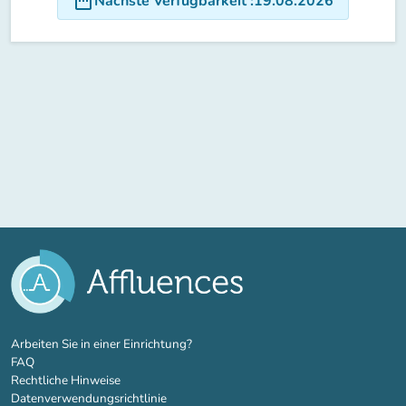
date_range
Nächste Verfügbarkeit
:
19.08.2026
(new tab)
Arbeiten Sie in einer Einrichtung?
FAQ
Rechtliche Hinweise
Datenverwendungsrichtlinie