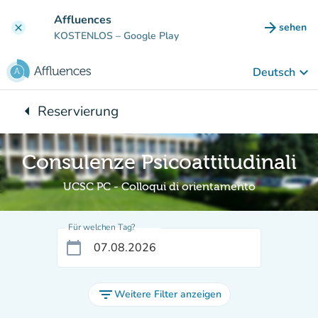
Gehe zum Hauptinhalt
Affluences
arrow_forward
sehen
clear
(new ta
KOSTENLOS
– Google Play
keyboard_arrow_down
Deutsch
arrow_left
Reservierung
Zurück zu:
Consulenze Psicoattitudinali
UCSC PC - Colloqui di orientamento
Für welchen Tag?
calendar_today
filter_list
Weitere Filter anzeigen