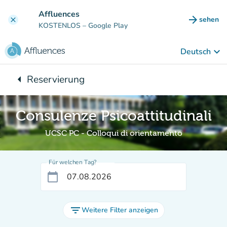
Gehe zum Hauptinhalt
Affluences
arrow_forward
sehen
clear
(new ta
KOSTENLOS
– Google Play
keyboard_arrow_down
Deutsch
arrow_left
Reservierung
Zurück zu:
Consulenze Psicoattitudinali
UCSC PC - Colloqui di orientamento
Für welchen Tag?
calendar_today
filter_list
Weitere Filter anzeigen