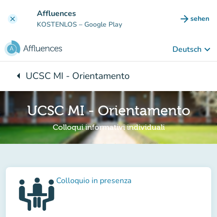
Gehe zum Hauptinhalt
Affluences
arrow_forward
sehen
clear
(new ta
KOSTENLOS
– Google Play
keyboard_arrow_down
Deutsch
arrow_left
UCSC MI - Orientamento
Zurück zu:
UCSC MI - Orientamento
Colloqui informativi individuali
Colloquio in presenza