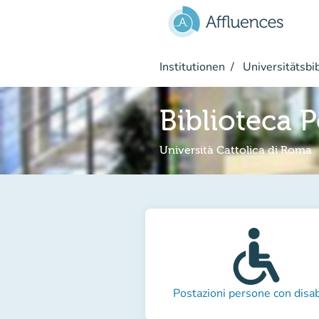
Gehe zum Hauptinhalt
Institutionen
Universitätsbi
Biblioteca P
Università Cattolica di Roma
Postazioni persone con disab