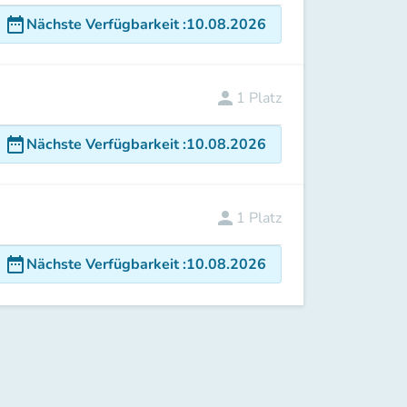
date_range
Nächste Verfügbarkeit
:
10.08.2026
person
1
Platz
date_range
Nächste Verfügbarkeit
:
10.08.2026
person
1
Platz
date_range
Nächste Verfügbarkeit
:
10.08.2026