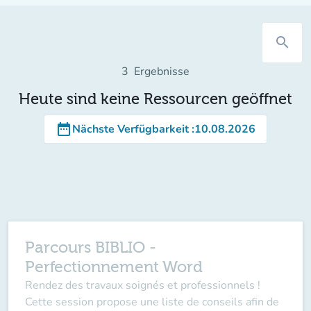
search
3
Ergebnisse
Heute sind keine Ressourcen geöffnet
date_range
Nächste Verfügbarkeit
:
10.08.2026
Parcours BIBLIO -
Perfectionnement Word
Rendez des travaux soignés et professionnels !
Cette session propose une liste de conseils afin de