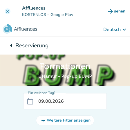
Gehe zum Hauptinhalt
Affluences
arrow_forward
sehen
clear
(new ta
KOSTENLOS
– Google Play
keyboard_arrow_down
Deutsch
arrow_left
Reservierung
Zurück zu:
Formationen
UNamur - Pop-up BUMP
Für welchen Tag?
calendar_today
filter_list
Weitere Filter anzeigen