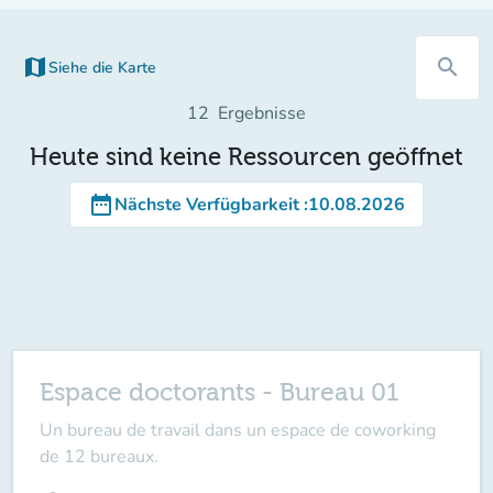
map
search
Siehe die Karte
12
Ergebnisse
Heute sind keine Ressourcen geöffnet
date_range
Nächste Verfügbarkeit
:
10.08.2026
Espace doctorants - Bureau 01
Un bureau de travail dans un espace de coworking
de 12 bureaux.