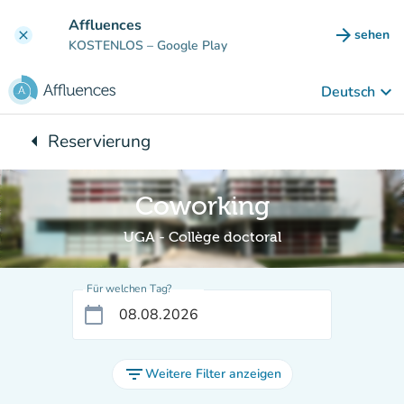
Gehe zum Hauptinhalt
Affluences
arrow_forward
sehen
clear
(new ta
KOSTENLOS
– Google Play
keyboard_arrow_down
Deutsch
arrow_left
Reservierung
Zurück zu:
Coworking
UGA - Collège doctoral
Für welchen Tag?
calendar_today
filter_list
Weitere Filter anzeigen