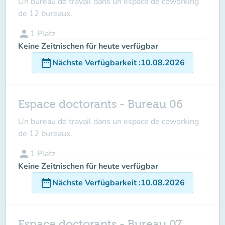
Un bureau de travail dans un espace de coworking
de 12 bureaux.
person
1
Platz
Keine Zeitnischen für heute verfügbar
date_range
Nächste Verfügbarkeit
:
10.08.2026
Espace doctorants - Bureau 06
Un bureau de travail dans un espace de coworking
de 12 bureaux.
person
1
Platz
Keine Zeitnischen für heute verfügbar
date_range
Nächste Verfügbarkeit
:
10.08.2026
Espace doctorants - Bureau 07