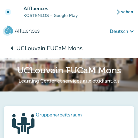
Gehe zum Hauptinhalt
Affluences
arrow_forward
sehen
clear
(new ta
KOSTENLOS
– Google Play
keyboard_arrow_down
Deutsch
arrow_left
UCLouvain FUCaM Mons
Zurück zu:
UCLouvain FUCaM Mons
Learning Center et services aux étudiant.e.s
Gruppenarbeitsraum