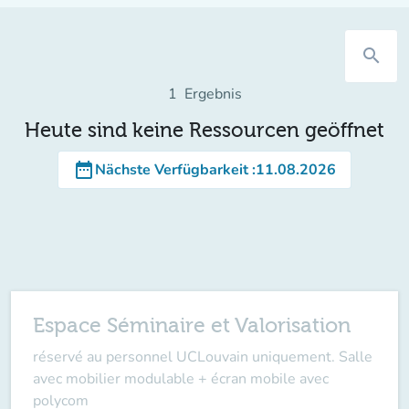
search
1
Ergebnis
Heute sind keine Ressourcen geöffnet
date_range
Nächste Verfügbarkeit
:
11.08.2026
Espace Séminaire et Valorisation
réservé au personnel UCLouvain uniquement. Salle
avec mobilier modulable + écran mobile avec
polycom