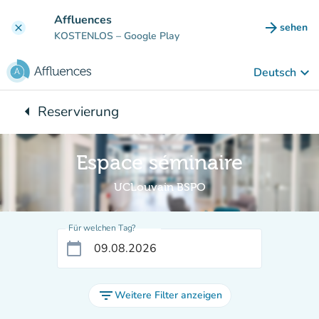
Gehe zum Hauptinhalt
Affluences
arrow_forward
sehen
clear
(new ta
KOSTENLOS
– Google Play
keyboard_arrow_down
Deutsch
arrow_left
Reservierung
Zurück zu:
Espace séminaire
UCLouvain BSPO
Für welchen Tag?
calendar_today
filter_list
Weitere Filter anzeigen