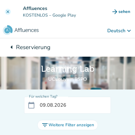
Gehe zum Hauptinhalt
Affluences
arrow_forward
sehen
clear
(new ta
KOSTENLOS
– Google Play
keyboard_arrow_down
Deutsch
arrow_left
Reservierung
Zurück zu:
Learning Lab
UCLouvain BSPO
Für welchen Tag?
calendar_today
filter_list
Weitere Filter anzeigen