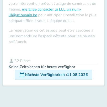
votre intervention prévoit l'usage de caméras et de
Teams
,
merci de contacter le LLL via num-
lll@uclouvain.be
pour anticiper l'installation la plus
adéquate.Bien à vous, L'équipe du LLL
La réservation de cet espace peut être associée à
une demande de l'espace détente pour les pauses
café/lunch.
person
32
Plätze
Keine Zeitnischen für heute verfügbar
date_range
Nächste Verfügbarkeit
:
11.08.2026