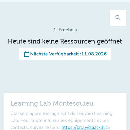
search
1
Ergebnis
Heute sind keine Ressourcen geöffnet
date_range
Nächste Verfügbarkeit
:
11.08.2026
Learning Lab Montesquieu
Classe d'apprentissage actif du Louvain Learning
Lab. Pour toute info sur les équipements et les
contacts, suivez ce lien :
https://bit.ly/claac-lll
.
Si