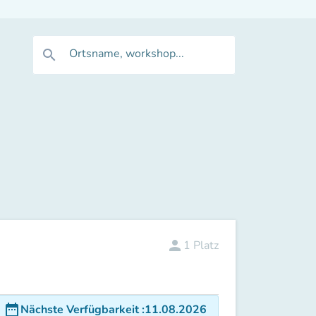
Ortsname, workshop...
search
person
1
Platz
date_range
Nächste Verfügbarkeit
:
11.08.2026