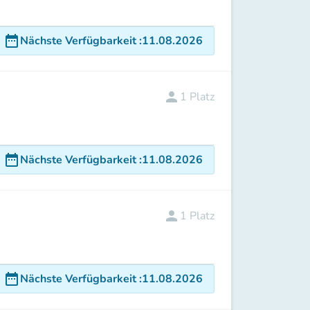
date_range
Nächste Verfügbarkeit
:
11.08.2026
person
1
Platz
date_range
Nächste Verfügbarkeit
:
11.08.2026
person
1
Platz
date_range
Nächste Verfügbarkeit
:
11.08.2026