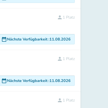
person
1
Platz
date_range
Nächste Verfügbarkeit
:
11.08.2026
person
1
Platz
date_range
Nächste Verfügbarkeit
:
11.08.2026
person
1
Platz