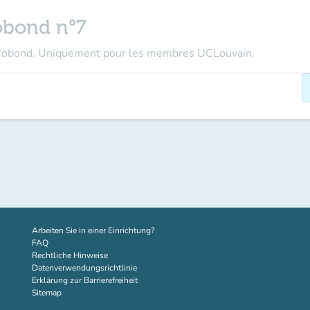
obond n°7
crobond. Uniquement pour les membres UCLouvain.
(new tab)
Arbeiten Sie in einer Einrichtung?
FAQ
Rechtliche Hinweise
Datenverwendungsrichtlinie
Erklärung zur Barrierefreiheit
Sitemap