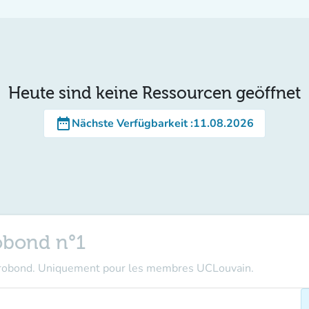
Heute sind keine Ressourcen geöffnet
date_range
Nächste Verfügbarkeit
:
11.08.2026
obond n°1
crobond. Uniquement pour les membres UCLouvain.