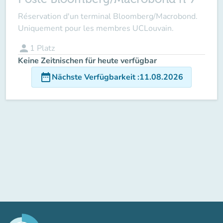
Réservation d'un terminal Bloomberg/Macrobond.
Uniquement pour les membres UCLouvain.
person
1
Platz
Keine Zeitnischen für heute verfügbar
date_range
Nächste Verfügbarkeit
:
11.08.2026