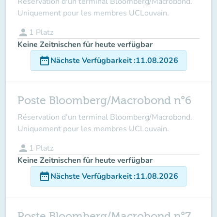
Réservation d'un terminal Bloomberg/Macrobond.
Uniquement pour les membres UCLouvain.
person
1
Platz
Keine Zeitnischen für heute verfügbar
date_range
Nächste Verfügbarkeit
:
11.08.2026
Poste Bloomberg/Macrobond n°6
Réservation d'un terminal Bloomberg/Macrobond.
Uniquement pour les membres UCLouvain.
person
1
Platz
Keine Zeitnischen für heute verfügbar
date_range
Nächste Verfügbarkeit
:
11.08.2026
Poste Bloomberg/Macrobond n°7