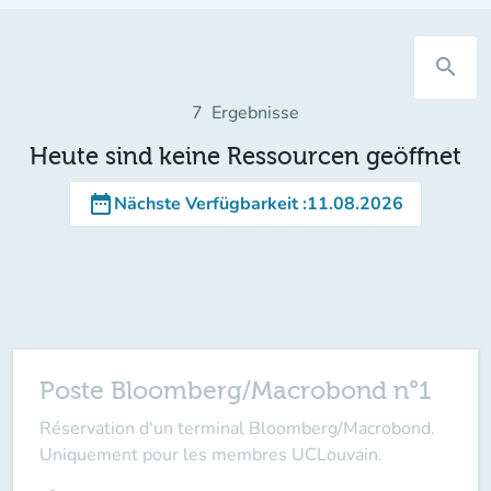
search
7
Ergebnisse
Heute sind keine Ressourcen geöffnet
date_range
Nächste Verfügbarkeit
:
11.08.2026
Poste Bloomberg/Macrobond n°1
Réservation d'un terminal Bloomberg/Macrobond.
Uniquement pour les membres UCLouvain.