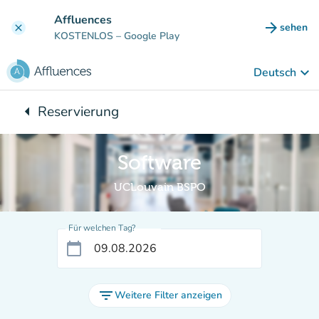
Gehe zum Hauptinhalt
Affluences
arrow_forward
sehen
clear
(new ta
KOSTENLOS
– Google Play
keyboard_arrow_down
Deutsch
arrow_left
Reservierung
Zurück zu:
Software
UCLouvain BSPO
Für welchen Tag?
calendar_today
filter_list
Weitere Filter anzeigen