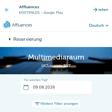
Gehe zum Hauptinhalt
Affluences
arrow_forward
sehen
clear
(new ta
KOSTENLOS
– Google Play
keyboard_arrow_down
Deutsch
arrow_left
Reservierung
Zurück zu:
Multimediaraum
UCLouvain BST
Für welchen Tag?
calendar_today
filter_list
Weitere Filter anzeigen