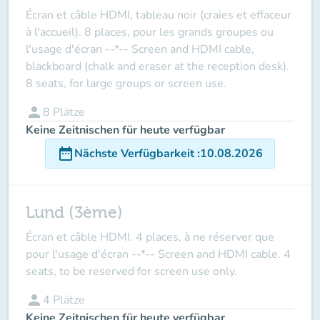
Écran et câble HDMI, tableau noir (craies et effaceur
à l'accueil). 8 places, pour les grands groupes ou
l'usage d'écran --*-- Screen and HDMI cable,
blackboard (chalk and eraser at the reception desk).
8 seats, for large groups or screen use.
person
8
Plätze
Keine Zeitnischen für heute verfügbar
date_range
Nächste Verfügbarkeit
:
10.08.2026
Lund (3ème)
Écran et câble HDMI. 4 places, à ne réserver que
pour l'usage d'écran --*-- Screen and HDMI cable. 4
seats, to be reserved for screen use only.
person
4
Plätze
Keine Zeitnischen für heute verfügbar