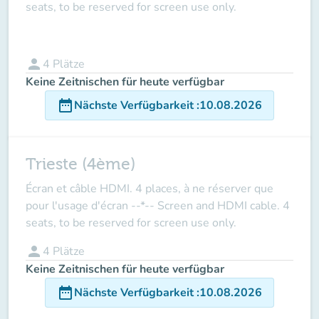
seats, to be reserved for screen use only.
person
4
Plätze
Keine Zeitnischen für heute verfügbar
date_range
Nächste Verfügbarkeit
:
10.08.2026
Trieste (4ème)
Écran et câble HDMI. 4 places, à ne réserver que
pour l'usage d'écran --*-- Screen and HDMI cable. 4
seats, to be reserved for screen use only.
person
4
Plätze
Keine Zeitnischen für heute verfügbar
date_range
Nächste Verfügbarkeit
:
10.08.2026