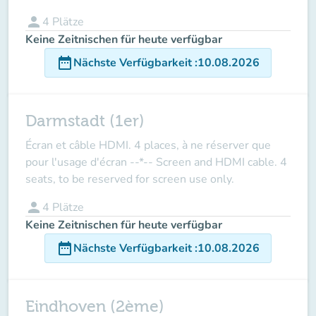
person
4
Plätze
Keine Zeitnischen für heute verfügbar
date_range
Nächste Verfügbarkeit
:
10.08.2026
Darmstadt (1er)
Écran et câble HDMI. 4 places, à ne réserver que
pour l'usage d'écran --*-- Screen and HDMI cable. 4
seats, to be reserved for screen use only.
person
4
Plätze
Keine Zeitnischen für heute verfügbar
date_range
Nächste Verfügbarkeit
:
10.08.2026
Eindhoven (2ème)