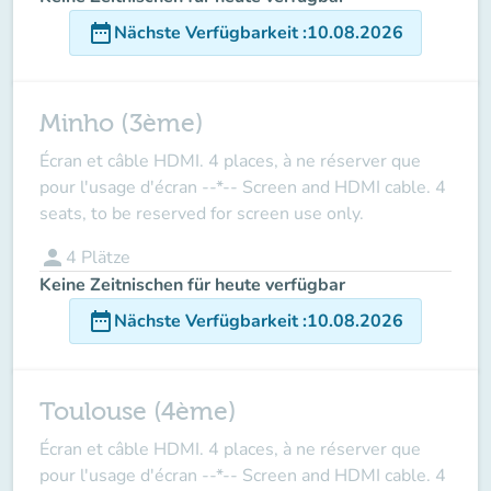
date_range
Nächste Verfügbarkeit
:
10.08.2026
Minho (3ème)
Écran et câble HDMI. 4 places, à ne réserver que
pour l'usage d'écran --*-- Screen and HDMI cable. 4
seats, to be reserved for screen use only.
person
4
Plätze
Keine Zeitnischen für heute verfügbar
date_range
Nächste Verfügbarkeit
:
10.08.2026
Toulouse (4ème)
Écran et câble HDMI. 4 places, à ne réserver que
pour l'usage d'écran --*-- Screen and HDMI cable. 4