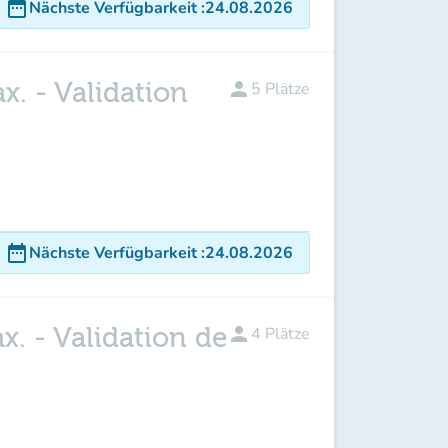
date_range
Nächste Verfügbarkeit
:
24.08.2026
x. - Validation
person
5
Plätze
date_range
Nächste Verfügbarkeit
:
24.08.2026
x. - Validation de
person
4
Plätze