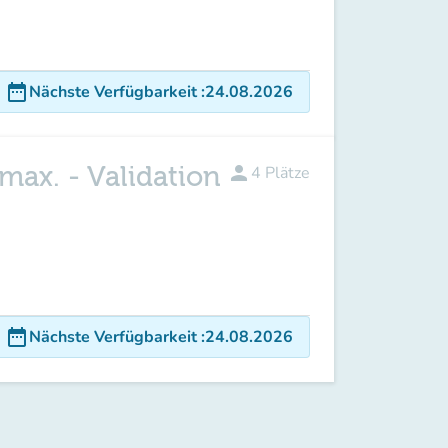
date_range
Nächste Verfügbarkeit
:
24.08.2026
max. - Validation
person
4
Plätze
date_range
Nächste Verfügbarkeit
:
24.08.2026