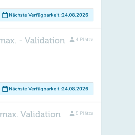
date_range
Nächste Verfügbarkeit
:
24.08.2026
max. - Validation
person
4
Plätze
date_range
Nächste Verfügbarkeit
:
24.08.2026
 max. Validation
person
5
Plätze