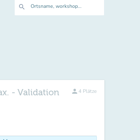
Ortsname, workshop...
search
x. - Validation
person
4
Plätze