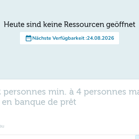
Heute sind keine Ressourcen geöffnet
date_range
Nächste Verfügbarkeit
:
24.08.2026
- 2 personnes min. à 4 personnes ma
e en banque de prêt
au