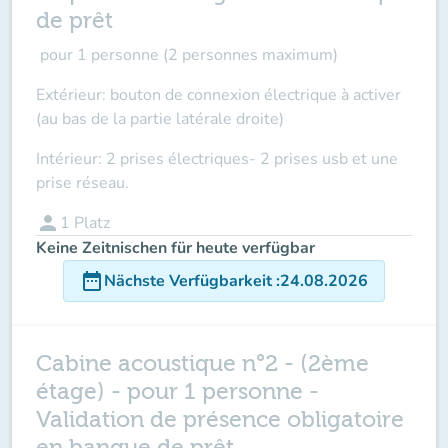
de prêt
pour
1 personne
(2 personnes
maximum
)
Extérieur: bouton de connexion électrique à activer
(au bas de la partie latérale droite)
Intérieur: 2 prises électriques- 2 prises usb et une
prise réseau.
person
1
Platz
Keine Zeitnischen für heute verfügbar
date_range
Nächste Verfügbarkeit
:
24.08.2026
Cabine acoustique n°2 - (2ème
étage) - pour 1 personne -
Validation de présence obligatoire
en banque de prêt