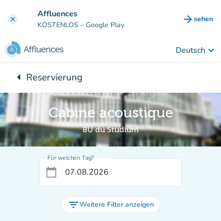
Gehe zum Hauptinhalt
Affluences
arrow_forward
sehen
clear
(new ta
KOSTENLOS
– Google Play
keyboard_arrow_down
Deutsch
arrow_left
Reservierung
Zurück zu:
Cabine acoustique
BU du Studium
Für welchen Tag?
calendar_today
filter_list
Weitere Filter anzeigen