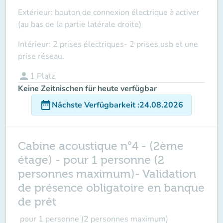
Extérieur: bouton de connexion électrique à activer
(au bas de la partie latérale droite)
Intérieur: 2 prises électriques- 2 prises usb et une
prise réseau.
person
1
Platz
Keine Zeitnischen für heute verfügbar
date_range
Nächste Verfügbarkeit
:
24.08.2026
Cabine acoustique n°4 - (2ème
étage) - pour 1 personne (2
personnes maximum)- Validation
de présence obligatoire en banque
de prêt
pour
1 personne
(2 personnes
maximum
)