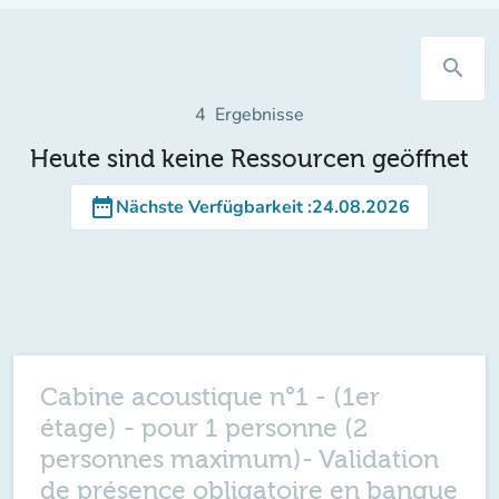
search
4
Ergebnisse
Heute sind keine Ressourcen geöffnet
date_range
Nächste Verfügbarkeit
:
24.08.2026
Cabine acoustique n°1 - (1er
étage) - pour 1 personne (2
personnes maximum)- Validation
de présence obligatoire en banque