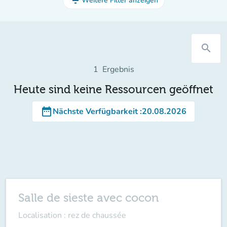
filter_list
Weitere Filter anzeigen
search
1
Ergebnis
Heute sind keine Ressourcen geöffnet
date_range
Nächste Verfügbarkeit
:
20.08.2026
Salle de sieste avec cocon
Localisation : rez de chaussée