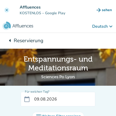
Gehe zum Hauptinhalt
Affluences
arrow_forward
sehen
clear
(new ta
KOSTENLOS
– Google Play
keyboard_arrow_down
Deutsch
arrow_left
Reservierung
Zurück zu:
Entspannungs- und
Meditationsraum
Sciences Po Lyon
Für welchen Tag?
calendar_today