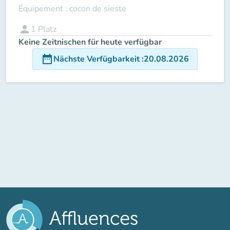
Équipement : cocon de sieste
person
1
Platz
Keine Zeitnischen für heute verfügbar
date_range
Nächste Verfügbarkeit
:
20.08.2026