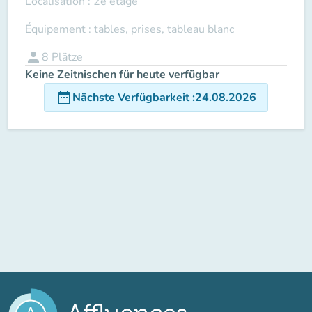
Localisation : 2e étage
Équipement : tables, prises, tableau blanc
person
8
Plätze
Keine Zeitnischen für heute verfügbar
date_range
Nächste Verfügbarkeit
:
24.08.2026