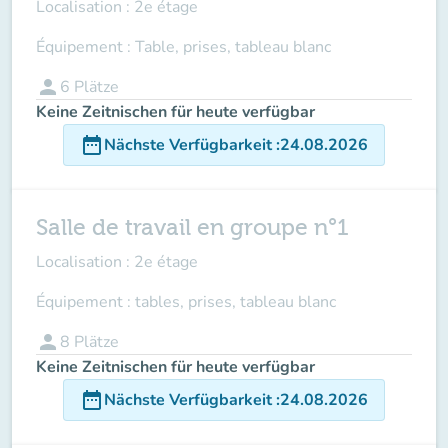
Localisation : 2e étage
Équipement : Table, prises, tableau blanc
person
6
Plätze
Keine Zeitnischen für heute verfügbar
date_range
Nächste Verfügbarkeit
:
24.08.2026
Salle de travail en groupe n°1
Localisation : 2e étage
Équipement : tables, prises, tableau blanc
person
8
Plätze
Keine Zeitnischen für heute verfügbar
date_range
Nächste Verfügbarkeit
:
24.08.2026