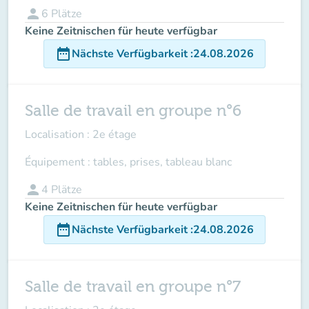
person
6
Plätze
Keine Zeitnischen für heute verfügbar
date_range
Nächste Verfügbarkeit
:
24.08.2026
Salle de travail en groupe n°6
Localisation : 2e étage
Équipement : tables, prises, tableau blanc
person
4
Plätze
Keine Zeitnischen für heute verfügbar
date_range
Nächste Verfügbarkeit
:
24.08.2026
Salle de travail en groupe n°7