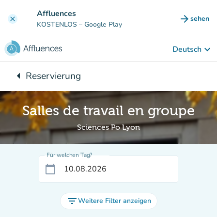
Gehe zum Hauptinhalt
Affluences
arrow_forward
sehen
clear
(new ta
KOSTENLOS
– Google Play
keyboard_arrow_down
Deutsch
arrow_left
Reservierung
Zurück zu:
Salles de travail en groupe
Sciences Po Lyon
Für welchen Tag?
calendar_today
filter_list
Weitere Filter anzeigen