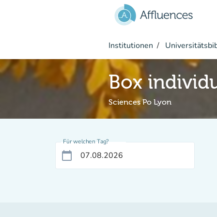
Gehe zum Hauptinhalt
Institutionen
Universitätsbi
Box individ
Sciences Po Lyon
Für welchen Tag?
calendar_today