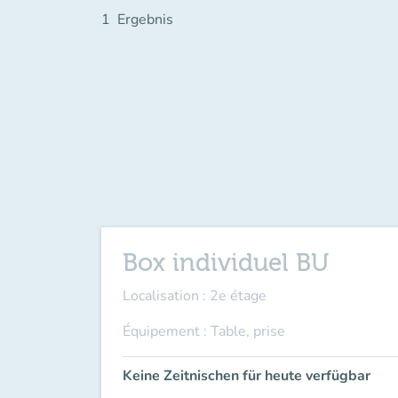
1
Ergebnis
Box individuel BU
Localisation : 2e étage
Équipement : Table, prise
Keine Zeitnischen für heute verfügbar