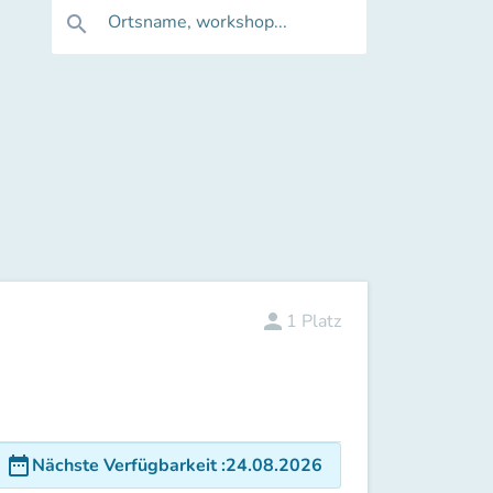
Ortsname, workshop...
search
person
1
Platz
date_range
Nächste Verfügbarkeit
:
24.08.2026