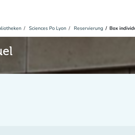
bliotheken
Sciences Po Lyon
Reservierung
Box individ
uel