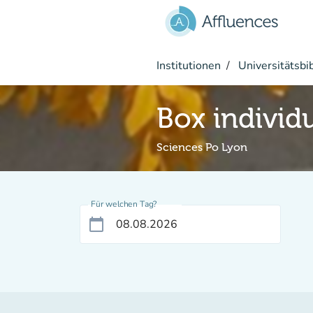
Gehe zum Hauptinhalt
Institutionen
Universitätsbi
Box individ
Sciences Po Lyon
Für welchen Tag?
calendar_today