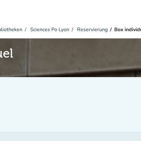
bliotheken
Sciences Po Lyon
Reservierung
Box individ
uel