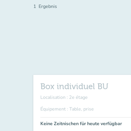
1
Ergebnis
Box individuel BU
Localisation : 2e étage
Équipement : Table, prise
Keine Zeitnischen für heute verfügbar