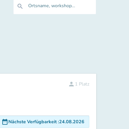
Ortsname, workshop...
search
person
1
Platz
date_range
Nächste Verfügbarkeit
:
24.08.2026