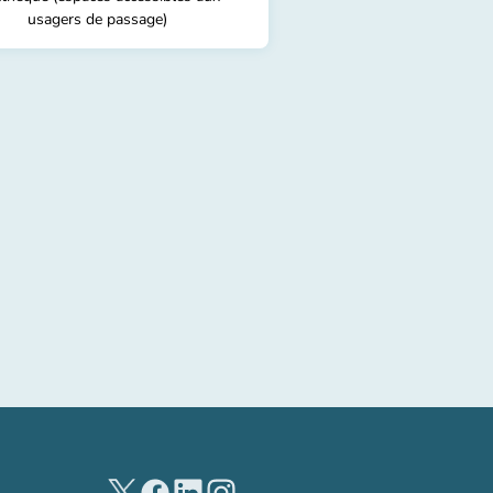
usagers de passage)
(new tab)
(new tab)
(new tab)
(new tab)