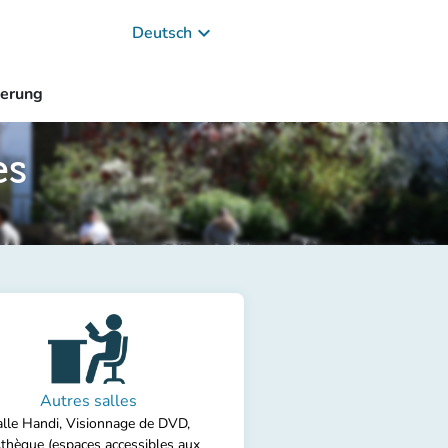
keyboard_arrow_down
Deutsch
ierung
es
Autres salles
lle Handi, Visionnage de DVD,
thèque (espaces accessibles aux