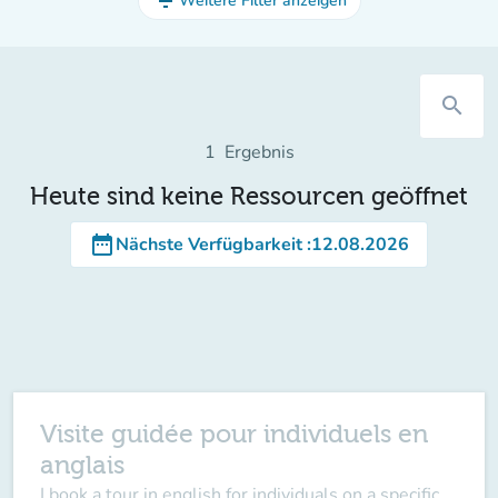
filter_list
Weitere Filter anzeigen
search
1
Ergebnis
Heute sind keine Ressourcen geöffnet
date_range
Nächste Verfügbarkeit
:
12.08.2026
Visite guidée pour individuels en
anglais
I book a tour in english for individuals on a specific