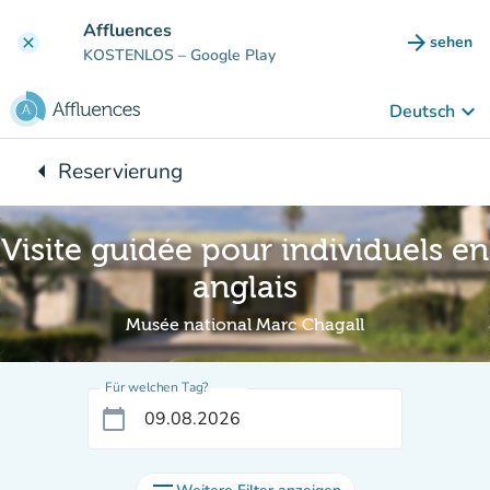
Gehe zum Hauptinhalt
Affluences
arrow_forward
sehen
clear
(new ta
KOSTENLOS
– Google Play
keyboard_arrow_down
Deutsch
arrow_left
Reservierung
Zurück zu:
Visite guidée pour individuels en
anglais
Musée national Marc Chagall
Für welchen Tag?
calendar_today