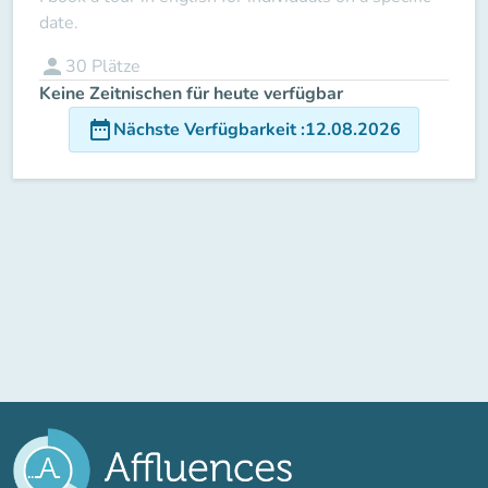
date.
person
30
Plätze
Keine Zeitnischen für heute verfügbar
date_range
Nächste Verfügbarkeit
:
12.08.2026