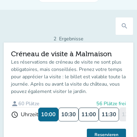
search
2
Ergebnisse
Créneau de visite à Malmaison
Les réservations de créneau de visite ne sont plus
obligatoires, mais conseillées. Prenez votre temps
pour apprécier la visite : le billet est valable toute la
journée. Après ou avant la visite du château, vous
pouvez également visiter le jardin.
person
60
Plätze
56 Plätze frei
10:00
10:30
11:00
11:30
12:00
Uhrzeit
schedule
Reservieren