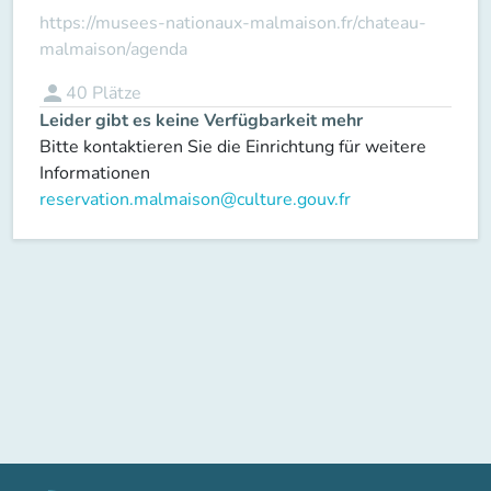
https://musees-nationaux-malmaison.fr/chateau-
malmaison/agenda
person
40
Plätze
Leider gibt es keine Verfügbarkeit mehr
Bitte kontaktieren Sie die Einrichtung für weitere
Informationen
reservation.malmaison@culture.gouv.fr