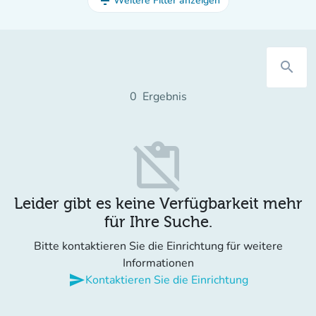
filter_list
Weitere Filter anzeigen
search
0
Ergebnis
content_paste_off
Leider gibt es keine Verfügbarkeit mehr
für Ihre Suche.
Bitte kontaktieren Sie die Einrichtung für weitere
Informationen
send
Kontaktieren Sie die Einrichtung