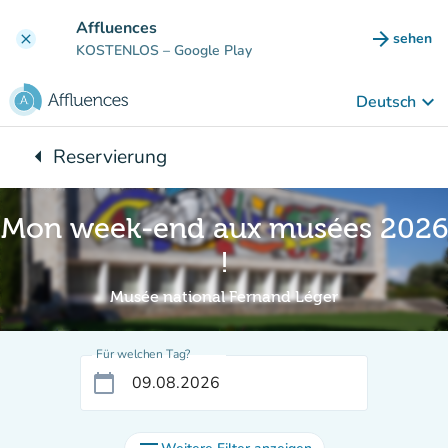
Gehe zum Hauptinhalt
Affluences
arrow_forward
sehen
clear
(new ta
KOSTENLOS
– Google Play
keyboard_arrow_down
Deutsch
arrow_left
Reservierung
Zurück zu:
Mon week-end aux musées 2026
!
Musée national Fernand Léger
Für welchen Tag?
calendar_today