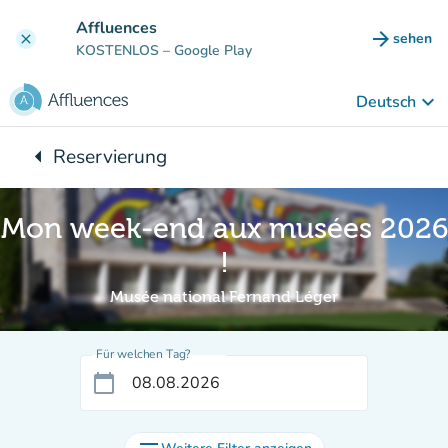
Gehe zum Hauptinhalt
Affluences
arrow_forward
sehen
clear
(new ta
KOSTENLOS
– Google Play
keyboard_arrow_down
Deutsch
arrow_left
Reservierung
Zurück zu:
Mon week-end aux musées 2026
!
Musée national Fernand Léger
Für welchen Tag?
calendar_today