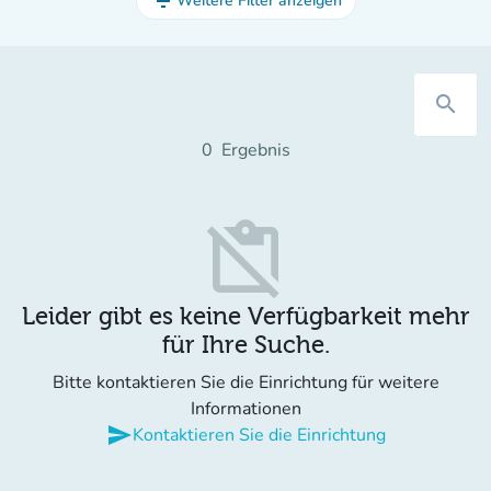
filter_list
Weitere Filter anzeigen
search
0
Ergebnis
content_paste_off
Leider gibt es keine Verfügbarkeit mehr
für Ihre Suche.
Bitte kontaktieren Sie die Einrichtung für weitere
Informationen
send
Kontaktieren Sie die Einrichtung