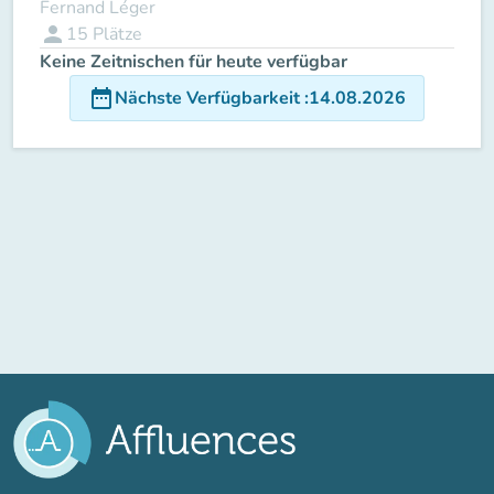
Fernand Léger
person
15
Plätze
Keine Zeitnischen für heute verfügbar
date_range
Nächste Verfügbarkeit
:
14.08.2026