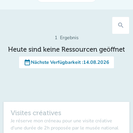
search
1
Ergebnis
Heute sind keine Ressourcen geöffnet
date_range
Nächste Verfügbarkeit
:
14.08.2026
Visites créatives
Je réserve mon créneau pour une visite créative
d'une durée de 2h proposée par le musée national