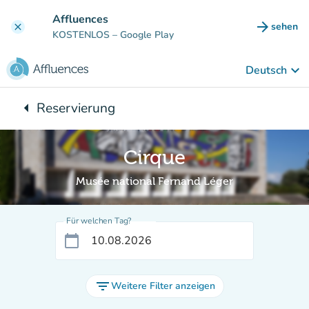
Gehe zum Hauptinhalt
Affluences
arrow_forward
sehen
clear
(new ta
KOSTENLOS
– Google Play
keyboard_arrow_down
Deutsch
arrow_left
Reservierung
Zurück zu:
Cirque
Musée national Fernand Léger
Für welchen Tag?
calendar_today
filter_list
Weitere Filter anzeigen