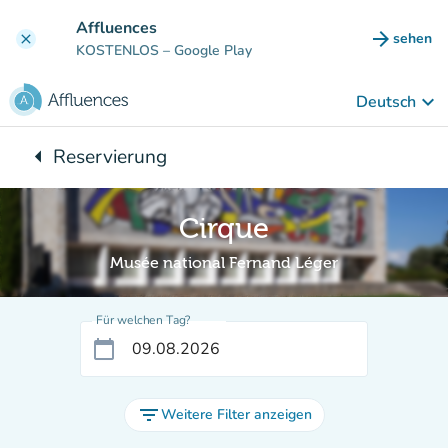
Gehe zum Hauptinhalt
Affluences
arrow_forward
sehen
clear
(new ta
KOSTENLOS
– Google Play
keyboard_arrow_down
Deutsch
arrow_left
Reservierung
Zurück zu:
Cirque
Musée national Fernand Léger
Für welchen Tag?
calendar_today
filter_list
Weitere Filter anzeigen