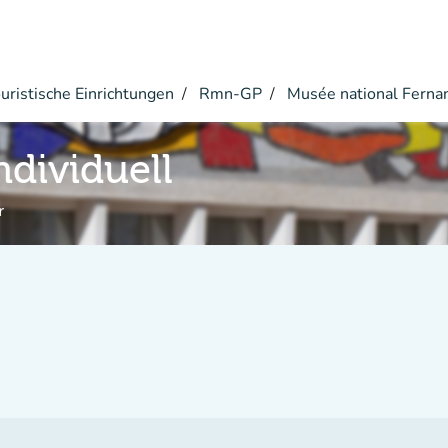
ristische Einrichtungen
Rmn-GP
Musée national Ferna
ndividuell
r