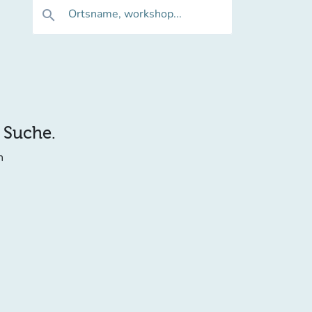
Ortsname, workshop...
search
e Suche.
n