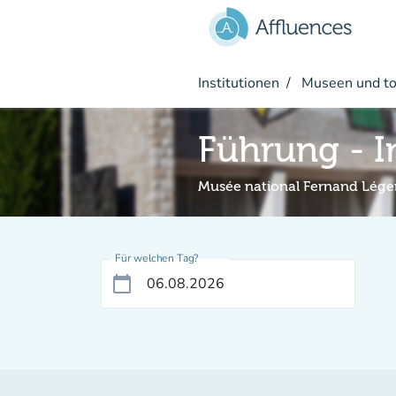
Gehe zum Hauptinhalt
Institutionen
Museen und tou
Führung - I
Musée national Fernand Lége
Für welchen Tag?
calendar_today