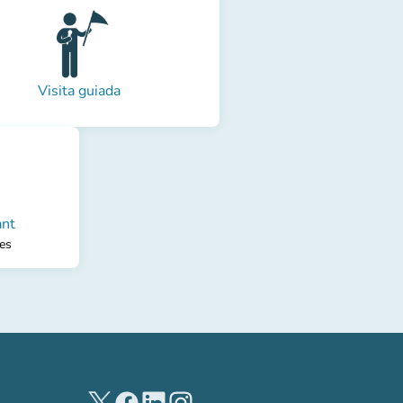
Visita guiada
ant
les
(new tab)
(new tab)
(new tab)
(new tab)