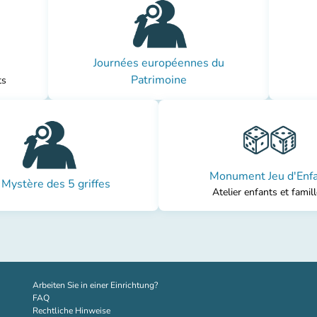
Journées européennes du
Patrimoine
ts
Monument Jeu d'Enf
 Mystère des 5 griffes
Atelier enfants et famil
(new tab)
Arbeiten Sie in einer Einrichtung?
FAQ
Rechtliche Hinweise