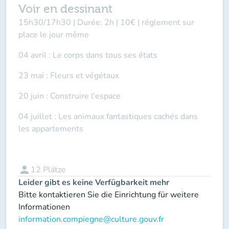
Voir en dessinant
15h30/17h30 | Durée: 2h | 10€ | réglement sur
place le jour même
04 avril : Le corps dans tous ses états
23 mai : Fleurs et végétaux
20 juin : Construire l'espace
04 juillet : Les animaux fantastiques cachés dans
les appartements
person
12
Plätze
Leider gibt es keine Verfügbarkeit mehr
Bitte kontaktieren Sie die Einrichtung für weitere
Informationen
information.compiegne@culture.gouv.fr