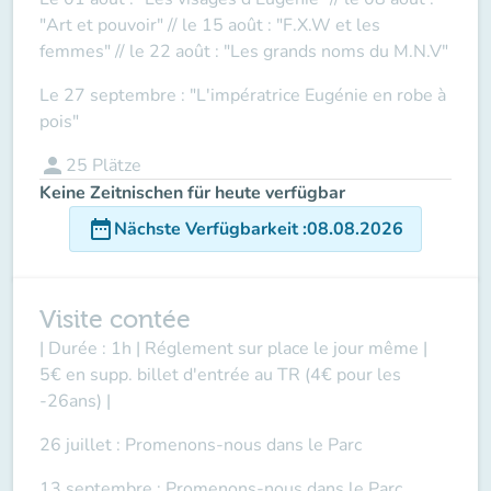
"Art et pouvoir" // le 15 août : "F.X.W et les
femmes" // le 22 août : "Les grands noms du M.N.V"
Le 27 septembre : "L'impératrice Eugénie en robe à
pois"
person
25
Plätze
Keine Zeitnischen für heute verfügbar
date_range
Nächste Verfügbarkeit
:
08.08.2026
Visite contée
| Durée : 1h | Réglement sur place le jour même |
5€ en supp. billet d'entrée au TR (4€ pour les
-26ans) |
26 juillet : Promenons-nous dans le Parc
13 septembre : Promenons-nous dans le Parc