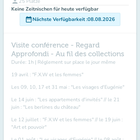
person
25
Plätze
Keine Zeitnischen für heute verfügbar
date_range
Nächste Verfügbarkeit
:
08.08.2026
Visite conférence - Regard
Approfondi - Au fil des collections
Durée: 1h | Réglement sur place le jour même
19 avril : "F.X.W et les femmes"
Les 09, 10, 17 et 31 mai : "Les visages d'Eugénie"
Le 14 juin : "Les appartements d'invités" // le 21
juin : "Les berlines du château"
Le 12 juillet : "F.X.W et les femmes" // le 19 juin :
"Art et pouvoir"
Le 01 août : "Les visages d'Eugénie" // le 08 août :