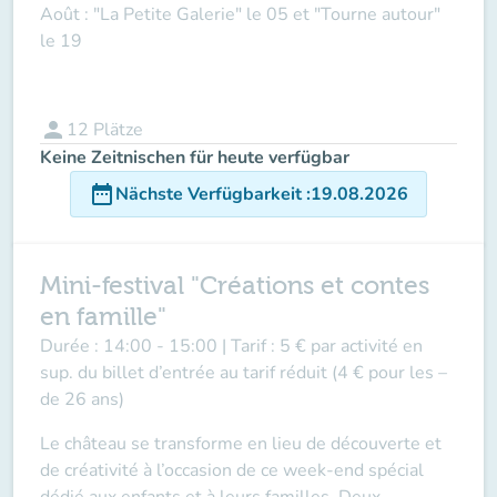
Août : "La Petite Galerie" le 05 et "Tourne autour"
le 19
person
12
Plätze
Keine Zeitnischen für heute verfügbar
date_range
Nächste Verfügbarkeit
:
19.08.2026
Mini-festival "Créations et contes
en famille"
Durée :
14:00 - 15:00 |
Tarif :
5 € par activité en
sup. du billet d’entrée au tarif réduit (4 € pour les –
de 26 ans)
Le château se transforme en lieu de découverte et
de créativité à l’occasion de ce week-end spécial
dédié aux enfants et à leurs familles. Deux