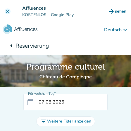
Gehe zum Hauptinhalt
Affluences
arrow_forward
sehen
clear
(new ta
KOSTENLOS
– Google Play
keyboard_arrow_down
Deutsch
arrow_left
Reservierung
Zurück zu:
Programme culturel
Château de Compiègne
Für welchen Tag?
calendar_today
filter_list
Weitere Filter anzeigen