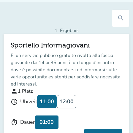
search
1
Ergebnis
Sportello Informagiovani
E’ un servizio pubblico gratuito rivolto alla fascia
giovanile dai 14 ai 35 anni; è un luogo d'incontro
dove è possibile documentarsi ed informarsi sulle
varie opportunità esistenti per soddisfare necessità
ed interessi.
person
1
Platz
11:00
12:00
Uhrzeit
schedule
01:00
Dauer
timer