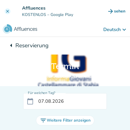
Gehe zum Hauptinhalt
Affluences
arrow_forward
sehen
clear
(new ta
KOSTENLOS
– Google Play
keyboard_arrow_down
Deutsch
arrow_left
Reservierung
Zurück zu:
Termin
INFORMAGIOVANI STABIA
Für welchen Tag?
calendar_today
filter_list
Weitere Filter anzeigen