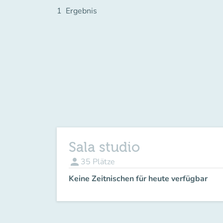
1
Ergebnis
Sala studio
person
35
Plätze
Keine Zeitnischen für heute verfügbar