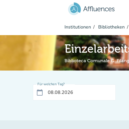
Gehe zum Hauptinhalt
Institutionen
Bibliotheken
Einzelarbei
Biblioteca Comunale G. Filang
Für welchen Tag?
calendar_today