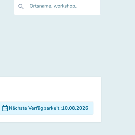
Ortsname, workshop...
search
date_range
Nächste Verfügbarkeit
:
10.08.2026