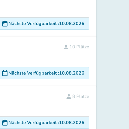
date_range
Nächste Verfügbarkeit
:
10.08.2026
person
10
Plätze
date_range
Nächste Verfügbarkeit
:
10.08.2026
person
8
Plätze
date_range
Nächste Verfügbarkeit
:
10.08.2026