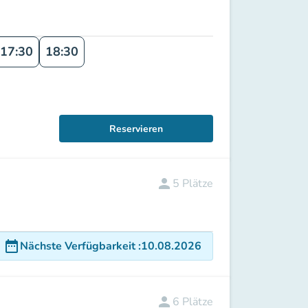
17:30
18:30
Reservieren
person
5
Plätze
date_range
Nächste Verfügbarkeit
:
10.08.2026
person
6
Plätze