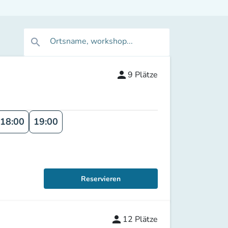
Ortsname, workshop...
search
person
9
Plätze
18:00
19:00
Reservieren
person
12
Plätze