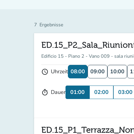
7
Ergebnisse
ED.15_P2_Sala_Riunion
Edificio 15 - Piano 2 - Vano 009 - sala riun
08:00
09:00
10:00
1
Uhrzeit
schedule
01:00
02:00
03:00
Dauer
timer
ED.15_P1_Terrazza_No