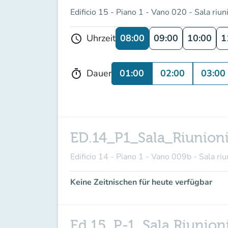
Edificio 15 - Piano 1 - Vano 020 - Sala riun
08:00
09:00
10:00
1
Uhrzeit
schedule
01:00
02:00
03:00
Dauer
timer
ED.14_P1_Sala_Riunion
Edificio 14 - Piano 1 - Vano 009b - Sala riu
Keine Zeitnischen für heute verfügbar
Ed.15_P-1_Sala Riunion