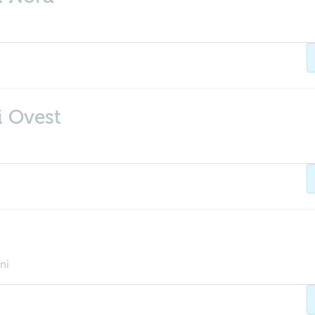
i Ovest
ni