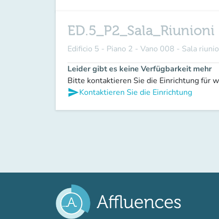
ED.5_P2_Sala_Riunioni
Edificio 5 - Piano 2 - Vano 008 - Sala riunio
Leider gibt es keine Verfügbarkeit mehr
Bitte kontaktieren Sie die Einrichtung für 
send
Kontaktieren Sie die Einrichtung