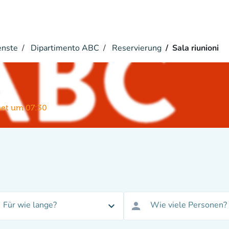
enste
Dipartimento ABC
Reservierung
Sala riunioni
i
net um 07:30
Für wie lange?
Wie viele Personen?
expand_more
person