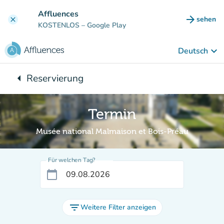
Gehe zum Hauptinhalt
Affluences
arrow_forward
sehen
clear
(new ta
KOSTENLOS
– Google Play
keyboard_arrow_down
Deutsch
arrow_left
Reservierung
Zurück zu:
Termin
Musée national Malmaison et Bois-Préau
Für welchen Tag?
calendar_today
filter_list
Weitere Filter anzeigen