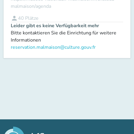
malmaison/agenda
person
40
Plätze
Leider gibt es keine Verfügbarkeit mehr
Bitte kontaktieren Sie die Einrichtung für weitere
Informationen
reservation.malmaison@culture.gouv.fr