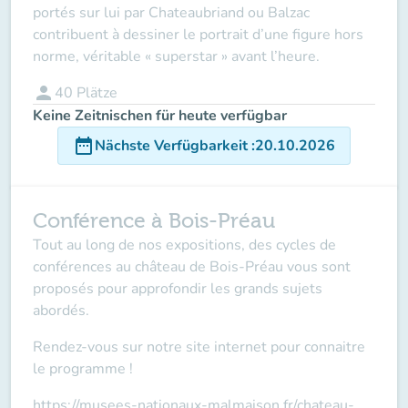
portés sur lui par Chateaubriand ou Balzac
contribuent à dessiner le portrait d’une figure hors
norme, véritable « superstar » avant l’heure.
person
40
Plätze
Keine Zeitnischen für heute verfügbar
date_range
Nächste Verfügbarkeit
:
20.10.2026
Conférence à Bois-Préau
Tout au long de nos expositions, des cycles de
conférences au château de Bois-Préau vous sont
proposés pour approfondir les grands sujets
abordés.
Rendez-vous sur notre site internet pour connaitre
le programme !
https://musees-nationaux-malmaison.fr/chateau-