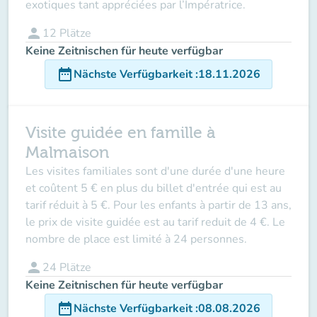
exotiques tant appréciées par l’Impératrice.
person
12
Plätze
Keine Zeitnischen für heute verfügbar
date_range
Nächste Verfügbarkeit
:
18.11.2026
Visite guidée en famille à
Malmaison
Les visites familiales sont d'une durée d'une heure
et coûtent 5 € en plus du billet d'entrée qui est au
tarif réduit à 5 €. Pour les enfants à partir de 13 ans,
le prix de visite guidée est au tarif reduit de 4 €. Le
nombre de place est limité à 24 personnes.
person
24
Plätze
Keine Zeitnischen für heute verfügbar
date_range
Nächste Verfügbarkeit
:
08.08.2026