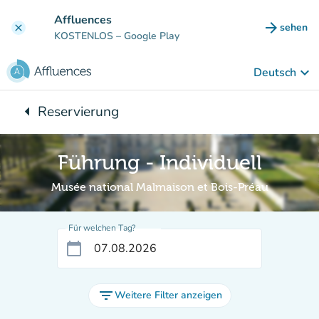
Gehe zum Hauptinhalt
Affluences
arrow_forward
sehen
clear
(new ta
KOSTENLOS
– Google Play
keyboard_arrow_down
Deutsch
arrow_left
Reservierung
Zurück zu:
Führung - Individuell
Musée national Malmaison et Bois-Préau
Für welchen Tag?
calendar_today
filter_list
Weitere Filter anzeigen