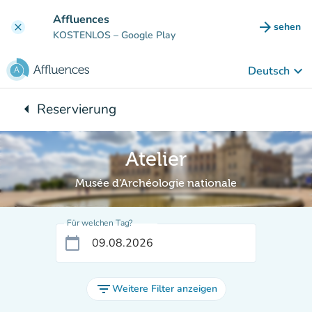
Gehe zum Hauptinhalt
Affluences
arrow_forward
sehen
clear
(new ta
KOSTENLOS
– Google Play
keyboard_arrow_down
Deutsch
arrow_left
Reservierung
Zurück zu:
Atelier
Musée d'Archéologie nationale
Für welchen Tag?
calendar_today
filter_list
Weitere Filter anzeigen