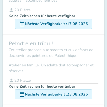
adultes n'accompagnent pas
person
20
Plätze
Keine Zeitnischen für heute verfügbar
date_range
Nächste Verfügbarkeit
:
17.08.2026
Peindre en tribu !
Cet atelier propose aux parents et aux enfants de
découvrir les peintures du Paléolithique.
Atelier en famille. Un adulte doit accompagner et
réserver.
person
20
Plätze
Keine Zeitnischen für heute verfügbar
date_range
Nächste Verfügbarkeit
:
23.08.2026