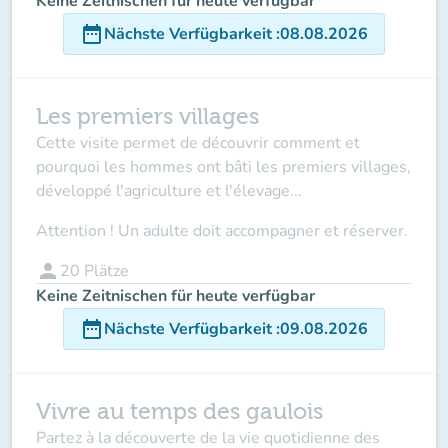
Keine Zeitnischen für heute verfügbar
date_range
Nächste Verfügbarkeit
:
08.08.2026
Les premiers villages
Cette visite permet de découvrir comment et
pourquoi les hommes ont bâti les premiers villages,
développé l'agriculture et l'élevage...
Attention ! Un adulte doit accompagner et réserver.
person
20
Plätze
Keine Zeitnischen für heute verfügbar
date_range
Nächste Verfügbarkeit
:
09.08.2026
Vivre au temps des gaulois
Partez à la découverte de la vie quotidienne des