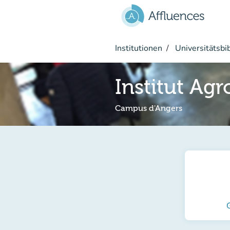
Gehe zum Hauptinhalt
Institutionen
Universitätsbi
Institut Ag
Campus d'Angers