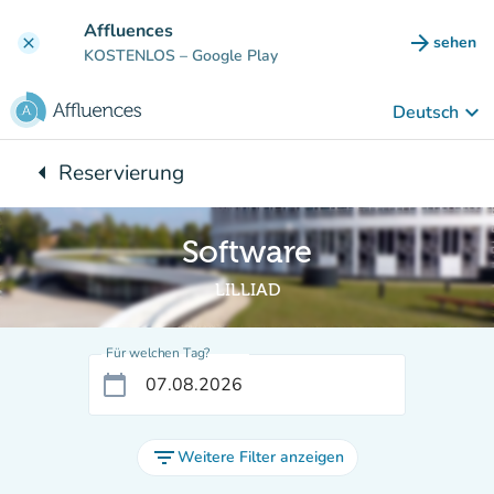
Gehe zum Hauptinhalt
Affluences
arrow_forward
sehen
clear
(new ta
KOSTENLOS
– Google Play
keyboard_arrow_down
Deutsch
arrow_left
Reservierung
Zurück zu:
Software
LILLIAD
Für welchen Tag?
calendar_today
filter_list
Weitere Filter anzeigen