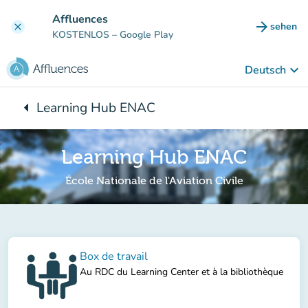
Gehe zum Hauptinhalt
Affluences
arrow_forward
sehen
clear
(new ta
KOSTENLOS
– Google Play
keyboard_arrow_down
Deutsch
arrow_left
Learning Hub ENAC
Zurück zu:
Learning Hub ENAC
École Nationale de l'Aviation Civile
Box de travail
Au RDC du Learning Center et à la bibliothèque