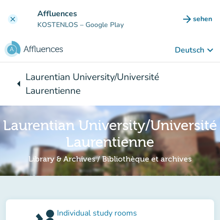
Gehe zum Hauptinhalt
Affluences
arrow_forward
sehen
clear
(new ta
KOSTENLOS
– Google Play
keyboard_arrow_down
Deutsch
Laurentian University/Université
arrow_left
Zurück zu:
Laurentienne
Laurentian University/Université
Laurentienne
Library & Archives / Bibliothèque et archives
Individual study rooms