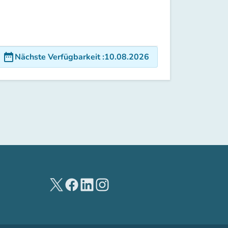
date_range
Nächste Verfügbarkeit
:
10.08.2026
(new tab)
(new tab)
(new tab)
(new tab)