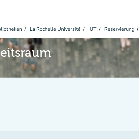
bliotheken
La Rochelle Université
IUT
Reservierung
eitsraum