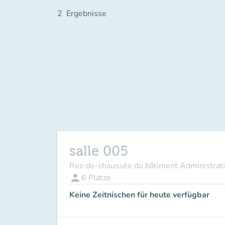
2
Ergebnisse
salle 005
Rez-de-chaussée du bâtiment Administrati
person
6
Plätze
Keine Zeitnischen für heute verfügbar