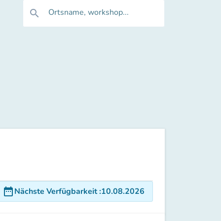
Ortsname, workshop...
search
date_range
Nächste Verfügbarkeit
:
10.08.2026