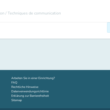
on / Techniques de communication
(new tab)
Arbeiten Sie in einer Einrichtung?
FAQ
Rechtliche Hinweise
Datenverwendungsrichtlinie
Erklärung zur Barrierefreiheit
Sitemap