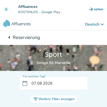
Gehe zum Hauptinhalt
Affluences
arrow_forward
sehen
clear
(new ta
KOSTENLOS
– Google Play
keyboard_arrow_down
Deutsch
arrow_left
Reservierung
Zurück zu:
Sport
Kedge BS Marseille
Für welchen Tag?
calendar_today
filter_list
Weitere Filter anzeigen