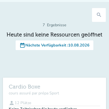
search
7
Ergebnisse
Heute sind keine Ressourcen geöffnet
date_range
Nächste Verfügbarkeit
:
10.08.2026
Cardio Boxe
cours assuré par prépa Sport
person
12
Plätze
Keine Zeitnischen für heute verfügbar