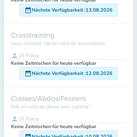
date_range
Nächste Verfügbarkeit
:
13.08.2026
Crosstraining
cours encadré, rdv en salle de musculation
person
16
Plätze
Keine Zeitnischen für heute verfügbar
date_range
Nächste Verfügbarkeit
:
12.08.2026
Cuisses/Abdos/Fessiers
Rdv en salle de danse avec Laëtitia !
person
18
Plätze
Keine Zeitnischen für heute verfügbar
date_range
Nächste Verfügbarkeit
:
10.08.2026