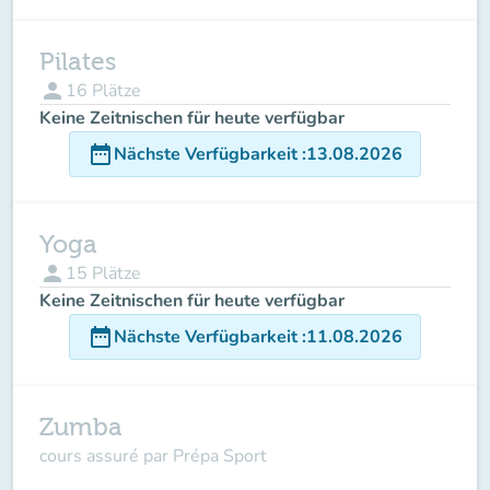
Pilates
person
16
Plätze
Keine Zeitnischen für heute verfügbar
date_range
Nächste Verfügbarkeit
:
13.08.2026
Yoga
person
15
Plätze
Keine Zeitnischen für heute verfügbar
date_range
Nächste Verfügbarkeit
:
11.08.2026
Zumba
cours assuré par Prépa Sport