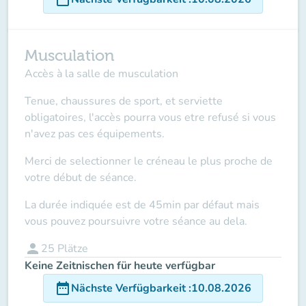
Musculation
Accès à la salle de musculation
Tenue, chaussures de sport, et serviette
obligatoires, l'accès pourra vous etre refusé si vous
n'avez pas ces équipements.
Merci de selectionner le créneau le plus proche de
votre début de séance.
La durée indiquée est de 45min par défaut mais
vous pouvez poursuivre votre séance au dela.
person
25
Plätze
Keine Zeitnischen für heute verfügbar
date_range
Nächste Verfügbarkeit
:
10.08.2026