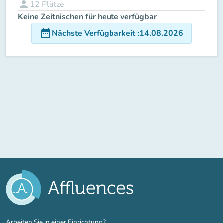
person
12
Plätze
Keine Zeitnischen für heute verfügbar
date_range
Nächste Verfügbarkeit
:
14.08.2026
(new tab)
Arbeiten Sie in einer Einrichtung?