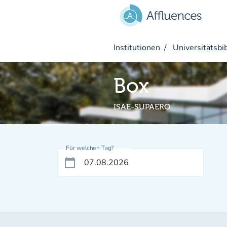
Gehe zum Hauptinhalt
Institutionen
Universitätsbi
Box
ISAE-SUPAERO
Für welchen Tag?
calendar_today