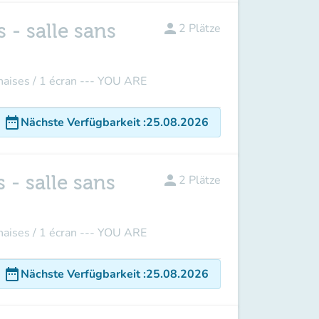
 - salle sans
person
2
Plätze
ises / 1 écran --- YOU ARE
date_range
Nächste Verfügbarkeit
:
25.08.2026
 - salle sans
person
2
Plätze
ises / 1 écran --- YOU ARE
date_range
Nächste Verfügbarkeit
:
25.08.2026