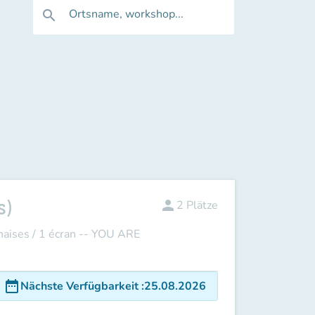
Ortsname, workshop...
search
s)
person
2
Plätze
ises / 1 écran -- YOU ARE
date_range
Nächste Verfügbarkeit
:
25.08.2026