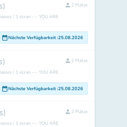
s)
person
2
Plätze
ises / 1 écran --- YOU ARE
date_range
Nächste Verfügbarkeit
:
25.08.2026
s)
person
2
Plätze
ises / 1 écran --- YOU ARE
date_range
Nächste Verfügbarkeit
:
25.08.2026
s)
person
2
Plätze
ises / 1 écran --- YOU ARE