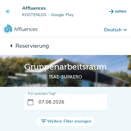
Gehe zum Hauptinhalt
Affluences
arrow_forward
sehen
clear
(new ta
KOSTENLOS
– Google Play
keyboard_arrow_down
Deutsch
arrow_left
Reservierung
Zurück zu:
Gruppenarbeitsraum
ISAE-SUPAERO
Für welchen Tag?
calendar_today
filter_list
Weitere Filter anzeigen