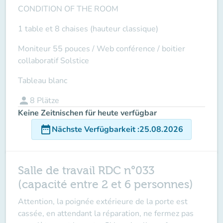
CONDITION OF THE ROOM
1 table et 8 chaises (hauteur classique)
Moniteur 55 pouces /
Web conférence
/ boitier
collaboratif Solstice
Tableau blanc
person
8
Plätze
Keine Zeitnischen für heute verfügbar
date_range
Nächste Verfügbarkeit
:
25.08.2026
Salle de travail RDC n°033
(capacité entre 2 et 6 personnes)
Attention
,
la poignée extérieure de la porte est
cassée
, en attendant la réparation, ne fermez pas