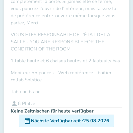
complètement la porte. Si jamais elle se ferme,
vous pourrez l'ouvrir de l'intérieur, mais laissez la
de préférence entre-ouverte même lorsque vous
partez, Merci.
VOUS ETES RESPONSABLE DE L’ÉTAT DE LA
SALLE -
YOU ARE RESPONSIBLE FOR THE
CONDITION OF THE ROOM
1 table haute et 6 chaises hautes et 2 fauteuils bas
Moniteur 55 pouces -
Web conférence
- boitier
collab Solstice
Tableau blanc
person
6
Plätze
Keine Zeitnischen für heute verfügbar
date_range
Nächste Verfügbarkeit
:
25.08.2026