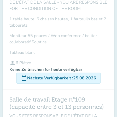
DE L’ÉTAT DE LA SALLE -
YOU ARE RESPONSIBLE
FOR THE CONDITION OF THE ROOM
1 table haute, 6 chaises hautes, 1 fauteuils bas et 2
tabourets
Moniteur 55 pouces /
Web conférence
/ boitier
collaboratif Solstice
Tableau blanc
person
6
Plätze
Keine Zeitnischen für heute verfügbar
date_range
Nächste Verfügbarkeit
:
25.08.2026
Salle de travail Etage n°109
(capacité entre 3 et 13 personnes)
VOUS ETES RESPONSABLE DE L’ÉTAT DE LA