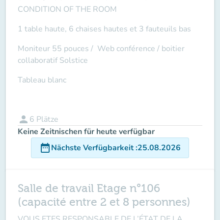
CONDITION OF THE ROOM
1 table haute, 6 chaises hautes et 3 fauteuils bas
Moniteur 55 pouces /
Web conférence
/ boitier
collaboratif Solstice
Tableau blanc
person
6
Plätze
Keine Zeitnischen für heute verfügbar
date_range
Nächste Verfügbarkeit
:
25.08.2026
Salle de travail Etage n°106
(capacité entre 2 et 8 personnes)
VOUS ETES RESPONSABLE DE L’ÉTAT DE LA