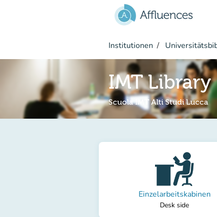
Gehe zum Hauptinhalt
Institutionen
Universitätsbi
IMT Library
Scuola IMT Alti Studi Lucca
Einzelarbeitskabinen
Desk side